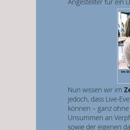
Angestellter für ein
Im St
Nun wissen wir im
Z
jedoch, dass Live-Eve
können – ganz ohne d
Unsummen an Verpf
sowie der eigenen d