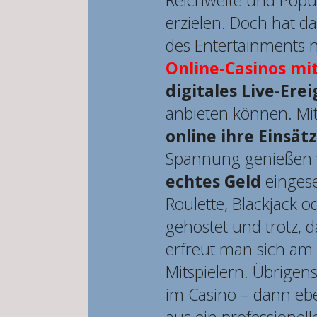
Reichweite und Popul
erzielen. Doch hat d
des Entertainments 
Online-Casinos mi
digitales Live-Erei
anbieten können. Mi
online ihre Einsät
Spannung genießen wi
echtes Geld
eingese
Roulette, Blackjack 
gehostet und trotz, 
erfreut man sich am
Mitspielern. Übrigens
im Casino – dann eb