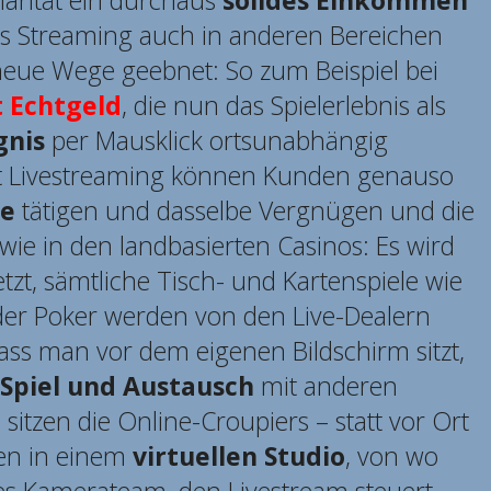
arität ein durchaus
solides Einkommen
as Streaming auch in anderen Bereichen
neue Wege geebnet: So zum Beispiel bei
t Echtgeld
, die nun das Spielerlebnis als
gnis
per Mausklick ortsunabhängig
t Livestreaming können Kunden genauso
ze
tätigen und dasselbe Vergnügen und die
e in den landbasierten Casinos: Es wird
tzt, sämtliche Tisch- und Kartenspiele wie
oder Poker werden von den Live-Dealern
dass man vor dem eigenen Bildschirm sitzt,
Spiel und Austausch
mit anderen
 sitzen die Online-Croupiers – statt vor Ort
en in einem
virtuellen Studio
, von wo