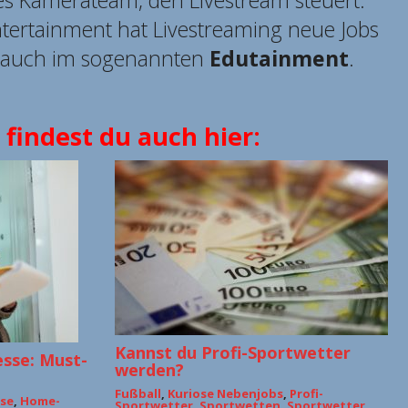
les Kamerateam, den Livestream steuert.
tertainment hat Livestreaming neue Jobs
n auch im sogenannten
Edutainment
.
 findest du auch hier:
Kannst du Profi-Sportwetter
sse: Must-
werden?
Fußball
,
Kuriose Nebenjobs
,
Profi-
se
,
Home-
Sportwetter
,
Sportwetten
,
Sportwetter