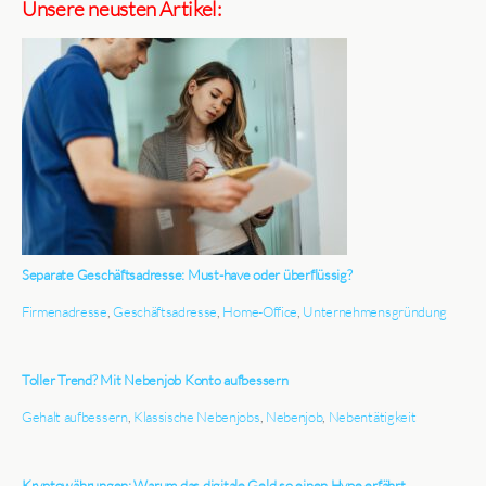
Unsere neusten Artikel:
Separate Geschäftsadresse: Must-have oder überflüssig?
Firmenadresse
,
Geschäftsadresse
,
Home-Office
,
Unternehmensgründung
Toller Trend? Mit Nebenjob Konto aufbessern
Gehalt aufbessern
,
Klassische Nebenjobs
,
Nebenjob
,
Nebentätigkeit
Kryptowährungen: Warum das digitale Geld so einen Hype erfährt