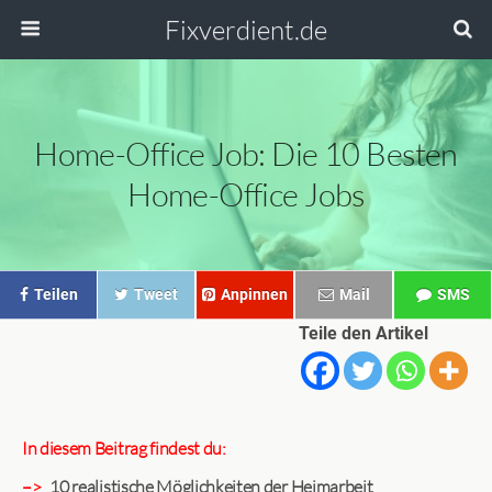
Fixverdient.de
Home-Office Job: Die 10 Besten
Home-Office Jobs
Teilen
Tweet
Anpinnen
Mail
SMS
Teile den Artikel
In diesem Beitrag findest du:
–>
10 realistische Möglichkeiten der Heimarbeit