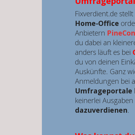
Umfrageportal
Fixverdient.de stell
Home-Office
orden
Anbietern
PineCon
du dabei an kleine
anders läuft es bei
du von deinen Eink
Auskünfte. Ganz wic
Anmeldungen bei a
Umfrageportale
keinerlei Ausgaben
dazuverdienen
.