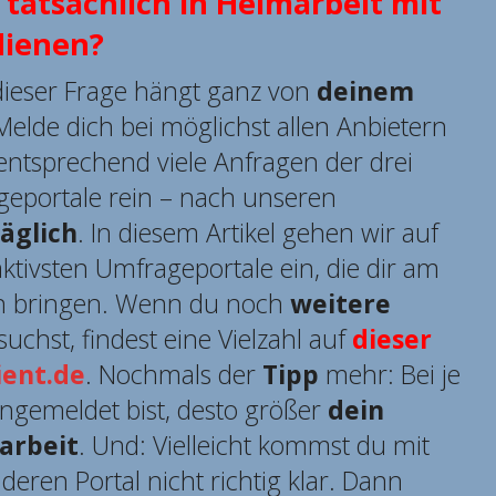
tatsächlich in Heimarbeit mit
dienen?
ieser Frage hängt ganz von
deinem
Melde dich bei möglichst allen Anbietern
tsprechend viele Anfragen der drei
ageportale rein – nach unseren
täglich
. In diesem Artikel gehen wir auf
raktivsten Umfrageportale ein, die dir am
n bringen. Wenn du noch
weitere
suchst, findest eine Vielzahl auf
dieser
ient.de
. Nochmals der
Tipp
mehr: Bei je
ngemeldet bist, desto größer
dein
arbeit
. Und: Vielleicht kommst du mit
ren Portal nicht richtig klar. Dann