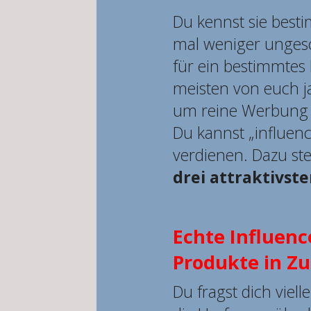
Du kennst sie best
mal weniger ungesc
für ein bestimmtes 
meisten von euch ja 
um reine Werbung 
Du kannst „influen
verdienen. Dazu stel
drei attraktivst
Echte Influenc
Produkte in Z
Du fragst dich viel