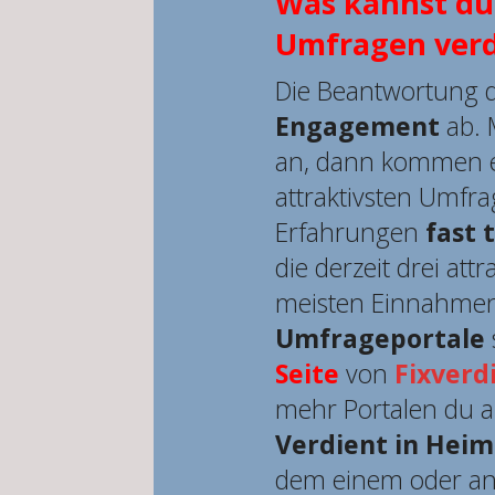
Was kannst du 
Umfragen ver
Die Beantwortung d
Engagement
ab. 
an, dann kommen en
attraktivsten Umfr
Erfahrungen
fast 
die derzeit drei att
meisten Einnahme
Umfrageportale
Seite
von
Fixverd
mehr Portalen du a
Verdient in Heim
dem einem oder ande