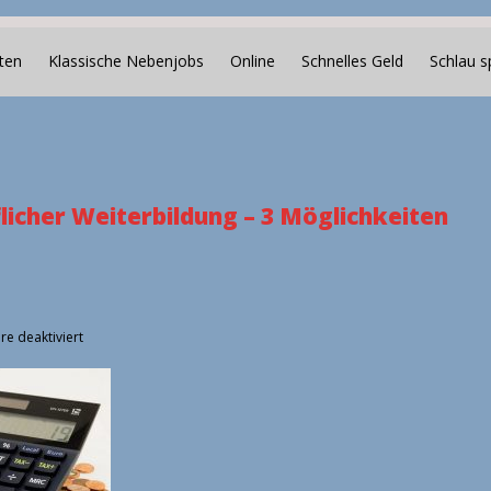
ten
Klassische Nebenjobs
Online
Schnelles Geld
Schlau s
licher Weiterbildung – 3 Möglichkeiten
für
e deaktiviert
Finanzierung
beruflicher
Weiterbildung
–
3
Möglichkeiten
Geld
zu
sparen