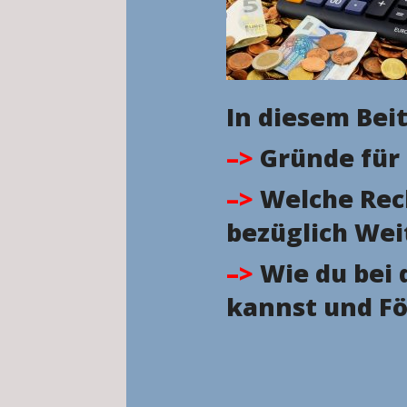
In diesem Beit
–>
Gründe für 
–>
Welche Rech
bezüglich Wei
–>
Wie du bei 
kannst und Fö