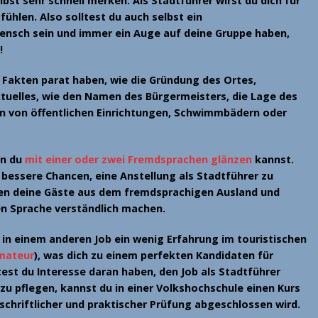
lbst sehr schnell merken: Als Stadtführer wirst du dich für
fühlen. Also solltest du auch selbst ein
nsch sein und immer ein Auge auf deine Gruppe haben,
!
r
Fakten parat haben
, wie die Gründung des Ortes,
tuelles, wie den Namen des Bürgermeisters, die Lage des
en von öffentlichen Einrichtungen, Schwimmbädern oder
nn du
mit einer oder zwei Fremdsprachen glänzen
kannst.
t bessere Chancen, eine
Anstellung als Stadtführer
zu
en deine Gäste aus dem fremdsprachigen Ausland und
en Sprache verständlich machen.
n in einem anderen Job ein wenig
Erfahrung im touristischen
mateur
), was dich zu einem perfekten Kandidaten für
test du Interesse daran haben, den Job als Stadtführer
h zu pflegen, kannst du in einer Volkshochschule einen Kurs
 schriftlicher und praktischer Prüfung abgeschlossen wird.