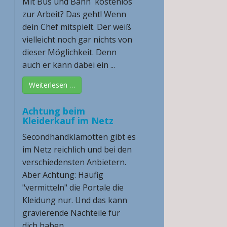
Mit Bus und Bahn kostenlos
zur Arbeit? Das geht! Wenn
dein Chef mitspielt. Der weiß
vielleicht noch gar nichts von
dieser Möglichkeit. Denn
auch er kann dabei ein ...
Weiterlesen …
Achtung beim
Kleiderkauf im Netz
Secondhandklamotten gibt es
im Netz reichlich und bei den
verschiedensten Anbietern.
Aber Achtung: Häufig
"vermitteln" die Portale die
Kleidung nur. Und das kann
gravierende Nachteile für
dich haben ...