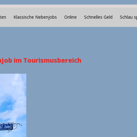
ten
Klassische Nebenjobs
Online
Schnelles Geld
Schlau s
njob im Tourismusbereich