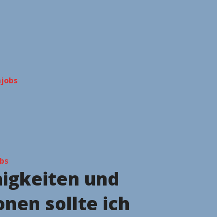
njobs
bs
igkeiten und
onen sollte ich