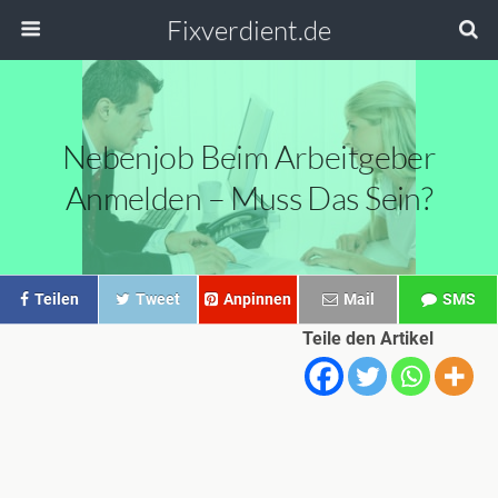
Fixverdient.de
Nebenjob Beim Arbeitgeber
Anmelden – Muss Das Sein?
Teilen
Tweet
Anpinnen
Mail
SMS
Teile den Artikel