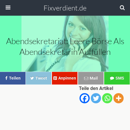
Fixverdient.de
Abendsekretariat: Leere Börse Als
Abendsekretärin Auffüllen
Teilen
Tweet
Anpinnen
Mail
SMS
Teile den Artikel