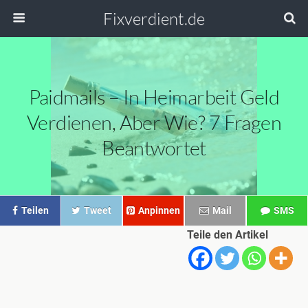
Fixverdient.de
Paidmails – In Heimarbeit Geld
Verdienen, Aber Wie? 7 Fragen
Beantwortet
Teilen
Tweet
Anpinnen
Mail
SMS
Teile den Artikel