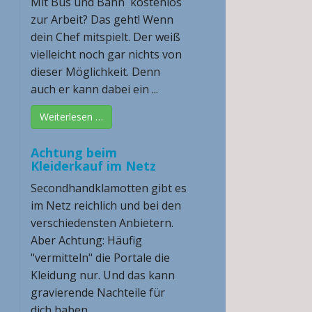
Mit Bus und Bahn kostenlos
zur Arbeit? Das geht! Wenn
dein Chef mitspielt. Der weiß
vielleicht noch gar nichts von
dieser Möglichkeit. Denn
auch er kann dabei ein ...
Weiterlesen …
Achtung beim
Kleiderkauf im Netz
Secondhandklamotten gibt es
im Netz reichlich und bei den
verschiedensten Anbietern.
Aber Achtung: Häufig
"vermitteln" die Portale die
Kleidung nur. Und das kann
gravierende Nachteile für
dich haben ...