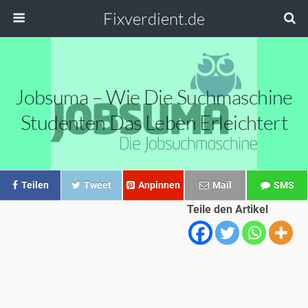
Fixverdient.de
Jobsuma – Wie Die Suchmaschine
Studenten Das Leben Erleichtert
Teilen
Tweet
Anpinnen
Mail
SMS
Teile den Artikel